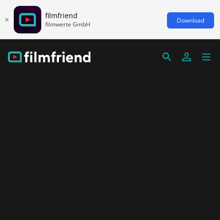
filmfriend
Download
filmwerte GmbH