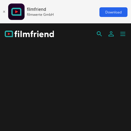
filmfriend
Download
filmwerte GmbH